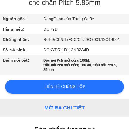
VỀ
che chắn Pitch 5.85mm
CHÚNG
Nguồn gốc:
DongGuan của Trung Quốc
TÔI
Hàng hiệu:
DGKYD
THAM
Chứng nhận:
RoHS/CE/UL/FCC/CE/ISO9001/ISO14001
QUAN
Số mô hình:
DGKYD511B113NB2A4D
NHÀ
Điểm nổi bật:
,
Đầu nối Pcb một cổng 100M
,
,
Đầu nối Pcb một cổng 180 độ
Đầu nối Pcb 5
MÁY
85mm
KIỂM
LIÊN HỆ CHÚNG TÔI!
SOÁT
CHẤT
MỞ RA CHI TIẾT
LƯỢNG