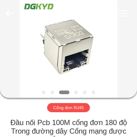
2026
Keyouda
Electronic
Technology
Co.,ltd.
All
Rights
Reserved.
TRANG
CHỦ
CÁC
SẢN
PHẨM
HƯỚNG
Cổng đơn RJ45
DẪN
VR
Đầu nối Pcb 100M cổng đơn 180 độ
Trong đường dây Cổng mạng được