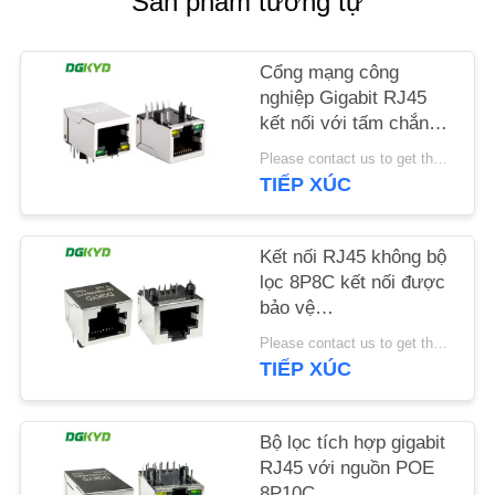
Sản phẩm tương tự
LIÊN
HỆ
Cổng mạng công
CHÚNG
nghiệp Gigabit RJ45
TÔI
kết nối với tấm chắn
dải ánh sáng TAB
Please contact us to get the latest price. MOQ:1 mảnh
DOWN
TIẾP XÚC
YÊU
DGKYD111Q042AB2A1D
CẦU
Kết nối RJ45 không bộ
BÁO
lọc 8P8C kết nối được
GIÁ
bảo vệ
DGKYD561188GWA1DY128
Please contact us to get the latest price. MOQ:1 mảnh
SƠ
TIẾP XÚC
ĐỒ
TRANG
Bộ lọc tích hợp gigabit
RJ45 với nguồn POE
WEB
8P10C