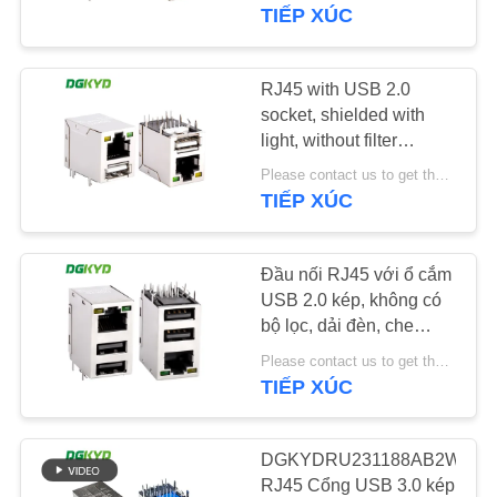
VỀ
USB02YGZNL
TIẾP XÚC
CHÚNG
TÔI
RJ45 with USB 2.0
101
socket, shielded with
RJ45 nhiều cổng kết
light, without filter
THAM
DGKYDRU121188AB1WDY1
nối
Please contact us to get the latest price. MOQ:1 mảnh
QUAN
TIẾP XÚC
NHÀ
MÁY
Đầu nối RJ45 với ổ cắm
USB 2.0 kép, không có
bộ lọc, dải đèn, che
KIỂM
127
chắn, cổng mạng xếp
Please contact us to get the latest price. MOQ:1 miếng
SOÁT
chồng
TIẾP XÚC
Cổng đơn RJ45
CHẤT
DGKYDRU22188AB1WDD10
LƯỢNG
DGKYDRU231188AB2WDB1
RJ45 Cổng USB 3.0 kép