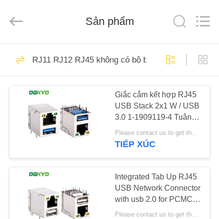
2026
Keyouda
Electronic
Sản phẩm
Technology
Co.,ltd.
All
Rights
Reserved.
TRANG
58
RJ11 RJ12 RJ45 không có bộ biến áp
CHỦ
Đầu nối Ethernet
RJ45
Giắc cắm kết hợp RJ45
CÁC
USB Stack 2x1 W / USB
SẢN
3.0 1-1909119-4 Tuân
PHẨM
thủ RoHS KRJ-
Please contact us to get the latest price. MOQ:1 miếng
USB03YGZNL
TIẾP XÚC
67
HƯỚNG
RJ45 Shielded kết
DẪN
Integrated Tab Up RJ45
USB Network Connector
VR
nối
with usb 2.0 for PCMCIA
Net Card KRJ-
Please contact us to get the latest price. MOQ:1 mảnh