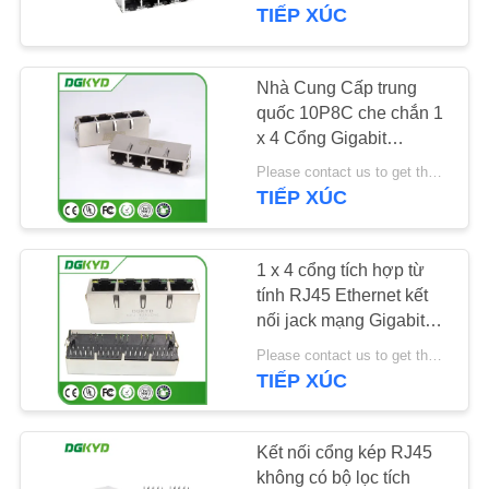
VỀ
TIẾP XÚC
CHÚNG
TÔI
Nhà Cung Cấp trung
101
quốc 10P8C che chắn 1
RJ45 nhiều cổng kết
x 4 Cổng Gigabit
THAM
ethernet RJ45 connector
nối
Please contact us to get the latest price. MOQ:1 miếng
QUAN
với biến áp nội bộ
TIẾP XÚC
NHÀ
MÁY
1 x 4 cổng tích hợp từ
tính RJ45 Ethernet kết
nối jack mạng Gigabit
KIỂM
127
với đèn LED
Please contact us to get the latest price. MOQ:1 miếng
SOÁT
TIẾP XÚC
Cổng đơn RJ45
CHẤT
LƯỢNG
Kết nối cổng kép RJ45
không có bộ lọc tích