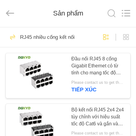
2026
Keyouda
Electronic
Sản phẩm
Technology
Co.,ltd.
All
Rights
Reserved.
TRANG
58
RJ45 nhiều cổng kết nối
CHỦ
Đầu nối Ethernet
RJ45
Đầu nối RJ45 8 cổng
CÁC
Gigabit Ethernet có từ
SẢN
tính cho mạng tốc độ
PHẨM
cao
Please contact us to get the latest price. MOQ:1 mảnh
TIẾP XÚC
67
HƯỚNG
RJ45 Shielded kết
DẪN
Bộ kết nối RJ45 2x4 2x4
tùy chỉnh với hiệu suất
VR
nối
tốc độ Cat6 và gắn vào
bên
Please contact us to get the latest price. MOQ:1 mảnh