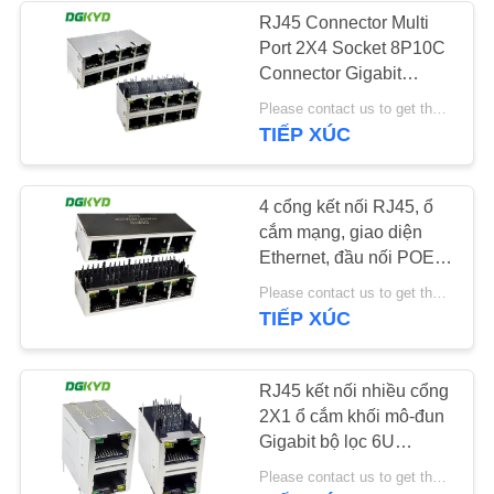
RJ45 Connector Multi
Port 2X4 Socket 8P10C
CHÍNH
64
Connector Gigabit
SÁCH
Modular Block Interface
Please contact us to get the latest price. MOQ:1 miếng
RJ45 với biến áp
BẢO
DGKYD24Q042DB2A5D068
TIẾP XÚC
MẬT
4 cổng kết nối RJ45, ổ
cắm mạng, giao diện
Ethernet, đầu nối POE,
biến áp Ethernet
39
Please contact us to get the latest price. MOQ:1 miếng
DGKYD114Q787AB2A1DP
TIẾP XÚC
RJ45 SMD
RJ45 kết nối nhiều cổng
2X1 ổ cắm khối mô-đun
Gigabit bộ lọc 6U
DGKYD21Q042AB2A4D068
Please contact us to get the latest price. MOQ:Đàm phán