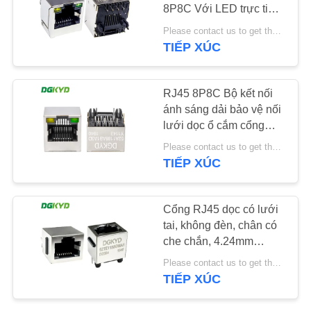
LIÊN
8P8C Với LED trực tiếp
chèn thẳng đứng RJ45
HỆ
Please contact us to get the latest price. MOQ:1 mảnh
DGKYD52A1188AB1A3D1Y1
TIẾP XÚC
20
CHÚNG
TÔI
Đầu nối RJ45 Cat6
RJ45 8P8C Bộ kết nối
ánh sáng dải bảo vệ nối
YÊU
lưới dọc ổ cắm cổng
đơn
CẦU
Please contact us to get the latest price. MOQ:1 mảnh
DGKYD52A1188AB1A3DY11
TIẾP XÚC
BÁO
GIÁ
46
Cổng RJ45 dọc có lưới
tai, không đèn, chân có
SƠ
RJ11 Jack
che chắn, 4.24mm
ĐỒ
DGKYD52TE1188GWA1D20
Please contact us to get the latest price. MOQ:1 mảnh
TRANG
TIẾP XÚC
WEB