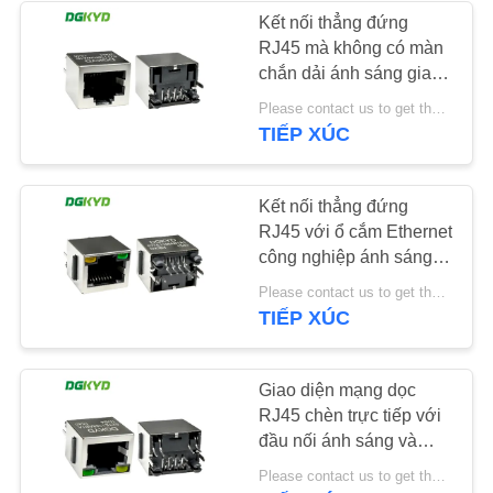
Kết nối thẳng đứng
RJ45 mà không có màn
CHÍNH
64
chắn dải ánh sáng giao
SÁCH
diện chân phẳng 6U
Please contact us to get the latest price. MOQ:1 mảnh
RJ45 với biến áp
BẢO
DGKYD52T1188GWA1D20B
TIẾP XÚC
MẬT
Kết nối thẳng đứng
RJ45 với ổ cắm Ethernet
công nghiệp ánh sáng
và bảo vệ
39
Please contact us to get the latest price. MOQ:1 mảnh
DGKYD52TE1188AB1A1D20
TIẾP XÚC
RJ45 SMD
Giao diện mạng dọc
RJ45 chèn trực tiếp với
đầu nối ánh sáng và
chắn
Please contact us to get the latest price. MOQ:1 mảnh
DGKYD52TE1188AB1A1DB