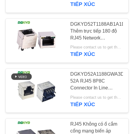
VỀ
TIẾP XÚC
CHÚNG
TÔI
DGKYD52T1188AB1A1DY10
101
Thêm trực tiếp 180 độ
RJ45 nhiều cổng kết
RJ45 Network
THAM
Connector Network
nối
Please contact us to get the latest price. MOQ:1 miếng
QUAN
Cable Socket
TIẾP XÚC
NHÀ
MÁY
DGKYD52A1188GWA3DY91
52A RJ45 8P8C
Connector In Line
KIỂM
127
Socket 180 độ
Please contact us to get the latest price. MOQ:đàm phán
SOÁT
TIẾP XÚC
Cổng đơn RJ45
CHẤT
LƯỢNG
RJ45 Không có ổ cắm
cổng mạng biến áp