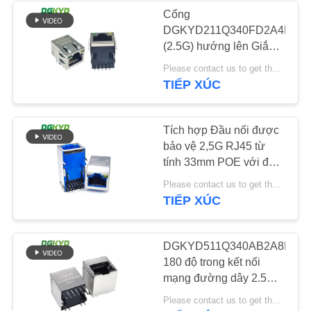
Cổng
DGKYD211Q340FD2A4D2
CHÍNH
64
(2.5G) hướng lên Giắc
SÁCH
cắm mô-đun pcb Giao
Please contact us to get the latest price. MOQ:Đàm phán
RJ45 với biến áp
BẢO
diện mạng được che
TIẾP XÚC
chắn RJ45
MẬT
Tích hợp Đầu nối được
bảo vệ 2,5G RJ45 từ
tính 33mm POE với đèn
LED
39
Please contact us to get the latest price. MOQ:Đàm phán
TIẾP XÚC
RJ45 SMD
DGKYD511Q340AB2A8D2
180 độ trong kết nối
mạng đường dây 2.5G
Bộ lọc 10P8C Giao diện
Please contact us to get the latest price. MOQ:đàm phán
cổng đơn RJ45