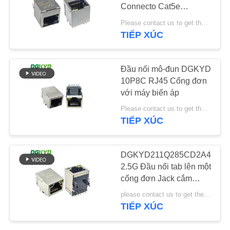
LIÊN
Connecto Cat5e
Ethernet Jack Cat 6 Lan
HỆ
Please contact us to get the latest price. MOQ:đàm phán
Rj-45 Port Magjack
TIẾP XÚC
20
CHÚNG
Socket Networking
TÔI
Đầu nối RJ45 Cat6
Đầu nối mô-đun DGKYD
10P8C RJ45 Cổng đơn
YÊU
với máy biến áp
CẦU
Please contact us to get the latest price. MOQ:Đàm phán
TIẾP XÚC
BÁO
GIÁ
46
DGKYD211Q285CD2A4D2
2.5G Đầu nối tab lên một
SƠ
RJ11 Jack
cổng đơn Jack cắm
ĐỒ
Mạng công nghiệp RJ45
please contact us to get the latest price MOQ:đàm phán
TRANG
TIẾP XÚC
WEB