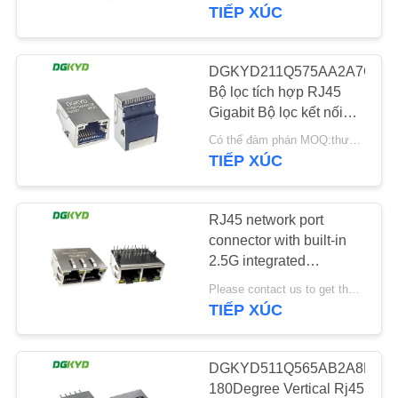
VỀ
LED
TIẾP XÚC
CHÚNG
TÔI
DGKYD211Q575AA2A7CBS
101
Bộ lọc tích hợp RJ45
RJ45 nhiều cổng kết
Gigabit Bộ lọc kết nối
THAM
SMT 2.5G Đầu nối mạng
nối
Có thể đàm phán MOQ:thương lượng
QUAN
6U LCP
TIẾP XÚC
NHÀ
MÁY
RJ45 network port
connector with built-in
2.5G integrated
KIỂM
127
transformer
Please contact us to get the latest price. MOQ:1 mảnh
SOÁT
DGKYD312Q340DB2A4DN2
TIẾP XÚC
Cổng đơn RJ45
CHẤT
LƯỢNG
DGKYD511Q565AB2A8D2
180Degree Vertical Rj45