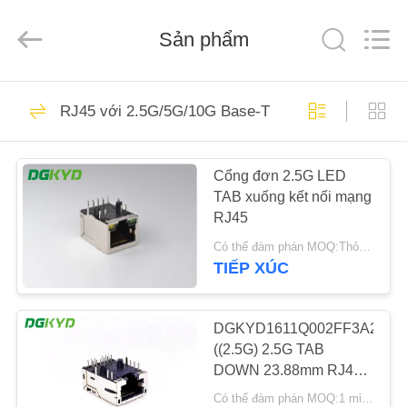
2026
Keyouda
Electronic
Sản phẩm
Technology
Co.,ltd.
All
Rights
Reserved.
TRANG
58
RJ45 với 2.5G/5G/10G Base-T Series Transformer
CHỦ
Đầu nối Ethernet
RJ45
Cổng đơn 2.5G LED
CÁC
TAB xuống kết nối mạng
SẢN
RJ45
PHẨM
Có thể đàm phán MOQ:Thỏa thuận
TIẾP XÚC
67
HƯỚNG
RJ45 Shielded kết
DẪN
DGKYD1611Q002FF3A2DB2
((2.5G) 2.5G TAB
VR
nối
DOWN 23.88mm RJ45
Ethernet Jack Với đèn
Có thể đàm phán MOQ:1 miếng