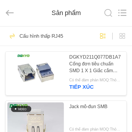
2026
Keyouda
Electronic
Sản phẩm
Technology
Co.,ltd.
All
Rights
Reserved.
TRANG
58
Cấu hình thấp RJ45
CHỦ
Đầu nối Ethernet
RJ45
DGKYD211Q077DB1A7CBS
CÁC
Cổng đơn tiêu chuẩn
SẢN
SMD 1 X 1 Giắc cắm
PHẨM
mô-đun RJ45 cấu hình
Có thể đàm phán MOQ:Thỏa thuận
thấp
TIẾP XÚC
67
HƯỚNG
RJ45 Shielded kết
DẪN
Jack mô-đun SMB
VR
nối
Có thể đàm phán MOQ:Thỏa thuận