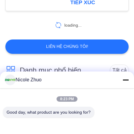
TIẾP XÚC
37
loading...
RJ45 Modular Jack
LIÊN HỆ CHÚNG TÔI!
Danh mục phổ biến
Tất cả
11
Nicole Zhuo
các
RJ45 Nữ Jack
Đầu nối Ethernet
RJ45 Shielded kết nối
RJ45
8:23 PM
Good day, what product are you looking for?
RJ45 nhiều cổng kết
Cổng đơn RJ45
nối