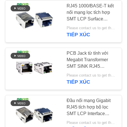
RJ45 1000/BASE-T kết
nối mạng lọc tích hợp
CHÍNH
64
SMT LCP Surface
SÁCH
Mount Interface
Please contact us to get the latest price. MOQ:1 miếng
RJ45 với biến áp
BẢO
DGKYD211Q106AB1A7CBS
TIẾP XÚC
MẬT
PCB Jack từ tính với
Megabit Transformer
SMT SINK RJ45
Ethernet Connector
39
Please contact us to get the latest price. MOQ:1 piece
KRJ-CB060YGZENL
TIẾP XÚC
RJ45 SMD
Đầu nối mạng Gigabit
RJ45 tích hợp bộ lọc
SMT LCP Interface
DGKYD211Q106DB1A7CBS
Please contact us to get the latest price. MOQ:1 miếng