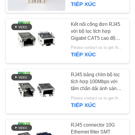
VỀ
TIẾP XÚC
CHÚNG
TÔI
Kết nối cổng đơn RJ45
101
với bộ lọc tích hợp
RJ45 nhiều cổng kết
Gigabit CAT5 cao độ
THAM
đàn hồi với đèn LED
nối
Please contact us to get the latest price. MOQ:1 mảnh
QUAN
DGKYD811Q008FN4A10DB
TIẾP XÚC
NHÀ
MÁY
RJ45 bảng chìm bộ lọc
tích hợp 100Mbps với
tấm chắn dải ánh sáng
KIỂM
127
DGKYD1311B257CF5W4CB
Please contact us to get the latest price. MOQ:1 mảnh
SOÁT
TIẾP XÚC
Cổng đơn RJ45
CHẤT
LƯỢNG
RJ45 connector 10G
Ethernet filter SMT