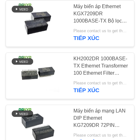
Máy biến áp Ethernet
KGX7209DR
CHÍNH
64
1000BASE-TX Bộ lọc
SÁCH
Gigabit Ethernet 72PIN
Please contact us to get the latest price. MOQ:đàm phán
RJ45 với biến áp
BẢO
DIP
TIẾP XÚC
MẬT
KH2002DR 1000BASE-
TX Ethernet Transformer
100 Ethernet Filter
20PIN DIP
39
Please contact us to get the latest price. MOQ:Đàm phán
TIẾP XÚC
RJ45 SMD
Máy biến áp mạng LAN
DIP Ethernet
KG7209DR 72PIN
1000BASE-TX
Please contact us to get the latest price. MOQ:Đàm phán