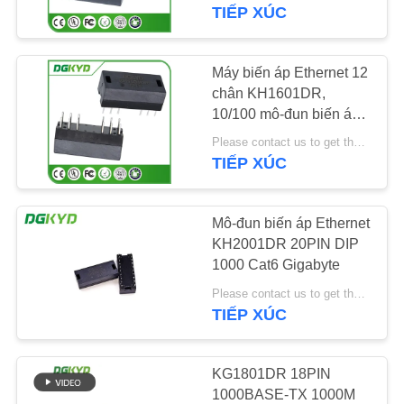
VỀ
TIẾP XÚC
CHÚNG
TÔI
Máy biến áp Ethernet 12
101
chân KH1601DR,
RJ45 nhiều cổng kết
10/100 mô-đun biến áp
THAM
ethernet
nối
Please contact us to get the latest price. MOQ:1 miếng
QUAN
TIẾP XÚC
NHÀ
MÁY
Mô-đun biến áp Ethernet
KH2001DR 20PIN DIP
1000 Cat6 Gigabyte
KIỂM
127
Please contact us to get the latest price. MOQ:đàm phán
SOÁT
TIẾP XÚC
Cổng đơn RJ45
CHẤT
LƯỢNG
KG1801DR 18PIN
1000BASE-TX 1000M