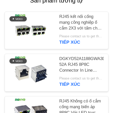
Sản phẩm tương tự
LIÊN
HỆ
RJ45 kết nối cổng
CHÚNG
mạng công nghiệp ổ
TÔI
cắm 2X3 với tấm chắn
DGKYD59212388AB1A1DY1
Please contact us to get the latest price. MOQ:đàm phán
TIẾP XÚC
YÊU
CẦU
DGKYD52A1188GWA3DY91
BÁO
52A RJ45 8P8C
GIÁ
Connector In Line
Socket 180 độ
Please contact us to get the latest price. MOQ:đàm phán
SƠ
TIẾP XÚC
ĐỒ
TRANG
RJ45 Không có ổ cắm
cổng mạng biến áp
WEB
8P8C Với LED trực