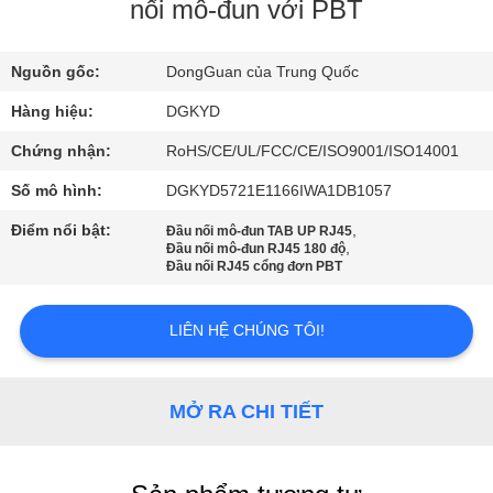
VỀ
nối mô-đun với PBT
CHÚNG
Nguồn gốc:
DongGuan của Trung Quốc
TÔI
Hàng hiệu:
DGKYD
THAM
Chứng nhận:
RoHS/CE/UL/FCC/CE/ISO9001/ISO14001
QUAN
Số mô hình:
DGKYD5721E1166IWA1DB1057
NHÀ
Điểm nổi bật:
,
Đầu nối mô-đun TAB UP RJ45
,
Đầu nối mô-đun RJ45 180 độ
MÁY
Đầu nối RJ45 cổng đơn PBT
KIỂM
LIÊN HỆ CHÚNG TÔI!
SOÁT
CHẤT
MỞ RA CHI TIẾT
LƯỢNG