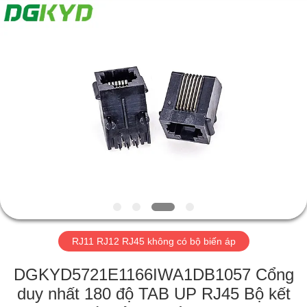
2026
Keyouda
Electronic
Technology
Co.,ltd.
All
Rights
Reserved.
TRANG
CHỦ
CÁC
SẢN
PHẨM
HƯỚNG
RJ11 RJ12 RJ45 không có bộ biến áp
DẪN
VR
DGKYD5721E1166IWA1DB1057 Cổng
duy nhất 180 độ TAB UP RJ45 Bộ kết