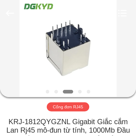
2026
Keyouda
Electronic
Technology
Co.,ltd.
All
Rights
Reserved.
TRANG
CHỦ
CÁC
SẢN
PHẨM
HƯỚNG
Cổng đơn RJ45
DẪN
VR
KRJ-1812QYGZNL Gigabit Giắc cắm
Lan Rj45 mô-đun từ tính, 1000Mb Đầu