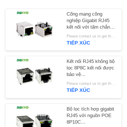
LIÊN
HỆ
Cổng mạng công
nghiệp Gigabit RJ45
CHÚNG
kết nối với tấm chắn
TÔI
dải ánh sáng TAB
Please contact us to get the latest price. MOQ:1 mảnh
DOWN
TIẾP XÚC
DGKYD111Q042AB2A1D
YÊU
CẦU
Kết nối RJ45 không bộ
BÁO
lọc 8P8C kết nối được
bảo vệ
GIÁ
DGKYD561188GWA1DY128
Please contact us to get the latest price. MOQ:1 mảnh
TIẾP XÚC
SƠ
ĐỒ
Bộ lọc tích hợp gigabit
TRANG
RJ45 với nguồn POE
8P10C
WEB