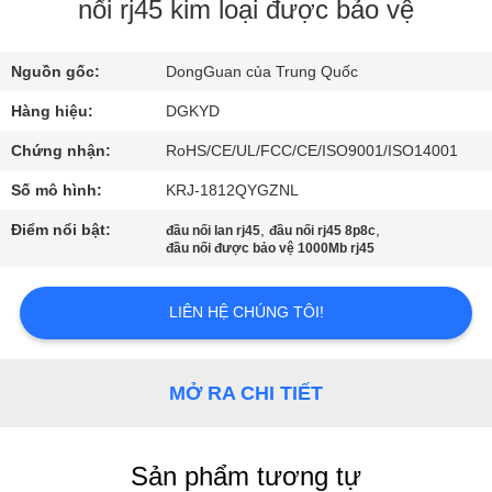
VỀ
nối rj45 kim loại được bảo vệ
CHÚNG
Nguồn gốc:
DongGuan của Trung Quốc
TÔI
Hàng hiệu:
DGKYD
THAM
Chứng nhận:
RoHS/CE/UL/FCC/CE/ISO9001/ISO14001
QUAN
Số mô hình:
KRJ-1812QYGZNL
NHÀ
Điểm nổi bật:
,
,
đầu nối lan rj45
đầu nối rj45 8p8c
đầu nối được bảo vệ 1000Mb rj45
MÁY
LIÊN HỆ CHÚNG TÔI!
KIỂM
SOÁT
MỞ RA CHI TIẾT
CHẤT
LƯỢNG
Sản phẩm tương tự