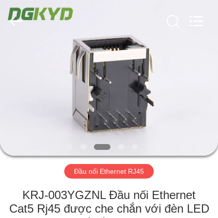
2026
Keyouda
Electronic
Technology
Co.,ltd.
All
Rights
Reserved.
TRANG
CHỦ
CÁC
SẢN
PHẨM
HƯỚNG
Đầu nối Ethernet RJ45
DẪN
VR
KRJ-003YGZNL Đầu nối Ethernet
Cat5 Rj45 được che chắn với đèn LED