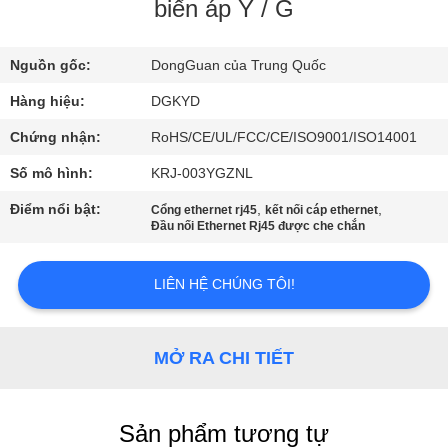
VỀ
biến áp Y / G
CHÚNG
Nguồn gốc:
DongGuan của Trung Quốc
TÔI
Hàng hiệu:
DGKYD
THAM
Chứng nhận:
RoHS/CE/UL/FCC/CE/ISO9001/ISO14001
QUAN
Số mô hình:
KRJ-003YGZNL
NHÀ
Điểm nổi bật:
,
,
Cổng ethernet rj45
kết nối cáp ethernet
Đầu nối Ethernet Rj45 được che chắn
MÁY
LIÊN HỆ CHÚNG TÔI!
KIỂM
SOÁT
MỞ RA CHI TIẾT
CHẤT
LƯỢNG
Sản phẩm tương tự