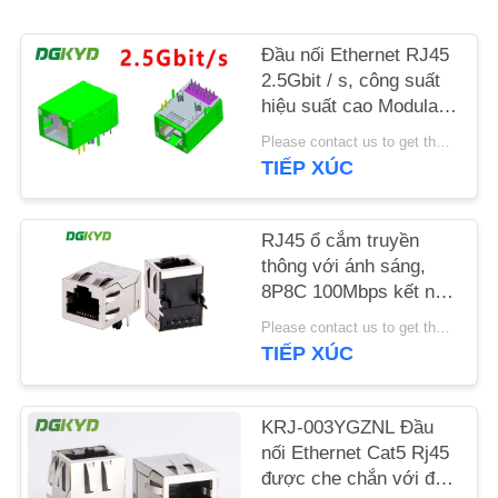
LIÊN
HỆ
Đầu nối Ethernet RJ45
2.5Gbit / s, công suất
CHÚNG
hiệu suất cao Modular
TÔI
Rj45 Jack
Please contact us to get the latest price. MOQ:1 miếng
TIẾP XÚC
YÊU
CẦU
RJ45 ổ cắm truyền
BÁO
thông với ánh sáng,
8P8C 100Mbps kết nối
GIÁ
máy tính truyền thông
Please contact us to get the latest price. MOQ:1 miếng
KRJ-SH105WDENL
TIẾP XÚC
SƠ
ĐỒ
KRJ-003YGZNL Đầu
TRANG
nối Ethernet Cat5 Rj45
được che chắn với đèn
WEB