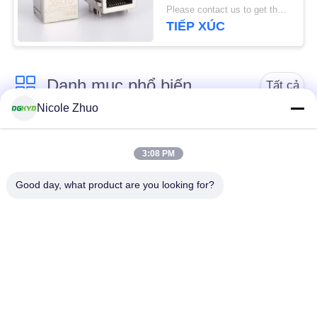
rj45 8p8c kết nối
Please contact us to get the latest price. MOQ:1 miếng
TIẾP XÚC
CHÍNH
SÁCH
BẢO
Danh mục phổ biến
Tất cả
MẬT
Nicole Zhuo
các
Đầu nối Ethernet
RJ45 Shielded kết nối
RJ45
3:08 PM
Good day, what product are you looking for?
RJ45 nhiều cổng kết
Cổng đơn RJ45
nối
Đầu nối RJ45 Cat6
RJ11 Jack
RJ45 với biến áp
RJ45 SMD