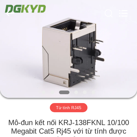
2026
Keyouda
Electronic
Technology
Co.,ltd.
All
Rights
Reserved.
TRANG
CHỦ
CÁC
SẢN
PHẨM
HƯỚNG
Từ tính RJ45
DẪN
VR
Mô-đun kết nối KRJ-138FKNL 10/100
Megabit Cat5 Rj45 với từ tính được