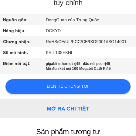
VỀ
tùy chỉnh
CHÚNG
Nguồn gốc:
DongGuan của Trung Quốc
TÔI
Hàng hiệu:
DGKYD
THAM
Chứng nhận:
RoHS/CE/UL/FCC/CE/ISO9001/ISO14001
QUAN
Số mô hình:
KRJ-138FKNL
NHÀ
Điểm nổi bật:
,
,
gigabit ethernet rj45
đầu nối poe rj45
Mô-đun kết nối 100 Megabit Cat5 Rj45
MÁY
LIÊN HỆ CHÚNG TÔI!
KIỂM
SOÁT
MỞ RA CHI TIẾT
CHẤT
LƯỢNG
Sản phẩm tương tự