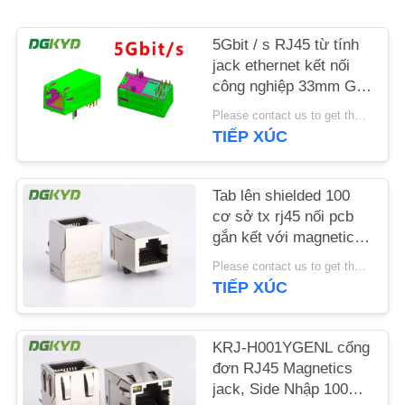
LIÊN
HỆ
5Gbit / s RJ45 từ tính
jack ethernet kết nối
CHÚNG
công nghiệp 33mm GY
TÔI
/ GY
Please contact us to get the latest price. MOQ:1 miếng
TIẾP XÚC
YÊU
CẦU
Tab lên shielded 100
BÁO
cơ sở tx rj45 nối pcb
gắn kết với magnetics,
GIÁ
KRJ-H001WDNL
Please contact us to get the latest price. MOQ:1 miếng
TIẾP XÚC
SƠ
ĐỒ
KRJ-H001YGENL cổng
TRANG
đơn RJ45 Magnetics
jack, Side Nhập 100Mb
WEB