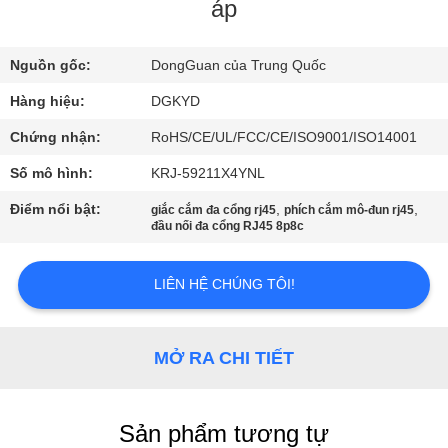
VỀ
áp
CHÚNG
Nguồn gốc:
DongGuan của Trung Quốc
TÔI
Hàng hiệu:
DGKYD
THAM
Chứng nhận:
RoHS/CE/UL/FCC/CE/ISO9001/ISO14001
QUAN
Số mô hình:
KRJ-59211X4YNL
NHÀ
Điểm nổi bật:
,
,
giắc cắm đa cổng rj45
phích cắm mô-đun rj45
đầu nối đa cổng RJ45 8p8c
MÁY
LIÊN HỆ CHÚNG TÔI!
KIỂM
SOÁT
MỞ RA CHI TIẾT
CHẤT
LƯỢNG
Sản phẩm tương tự