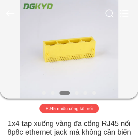
2026
Keyouda
Electronic
Technology
Co.,ltd.
All
Rights
Reserved.
TRANG
CHỦ
CÁC
SẢN
PHẨM
HƯỚNG
RJ45 nhiều cổng kết nối
DẪN
VR
1x4 tap xuống vàng đa cổng RJ45 nối
8p8c ethernet jack mà không cần biến