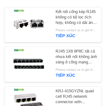
LIÊN
HỆ
Kết nối cổng kép RJ45
không có bộ lọc tích
CHÚNG
hợp, không có dải ánh
TÔI
sáng, chắn pin phía
Please contact us to get the latest price. MOQ:1 mảnh
trước 4,57mm
TIẾP XÚC
DGKYD112B035HWA1D13
YÊU
CẦU
RJ45 1X8 8P8C tất cả
BÁO
nhựa kết nối không ánh
sáng ổ cổng mạng
GIÁ
DGKYD561888IWA1DY1022
Please contact us to get the latest price. MOQ:1 mảnh
TIẾP XÚC
SƠ
ĐỒ
KRJ-415GYZNL quad
TRANG
cell RJ45 network
connector with
WEB