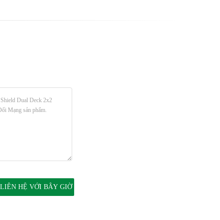
DGKYD59212288DB1A1DY1C022