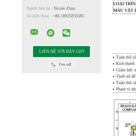
LOẠI TRÌN
Người liên hệ :
Nicole Zhuo
MÀU VẬT 
Số điện thoại :
+86 18925835585
Tuân thủ y
Kích thước
Free call
Giảm bức x
Thiết kế đ
Tuân thủ c
Phạm vi nh