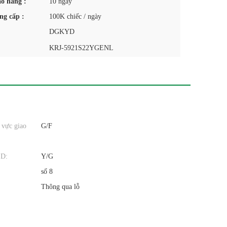
ao hàng :
10 ngày
ng cấp :
100K chiếc / ngày
DGKYD
KRJ-5921S22YGENL
 vực giao
G/F
ED:
Y/G
số 8
Thông qua lỗ