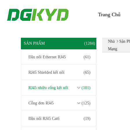
Trang Chủ
Nhà
Sản P
SẢN PHẨM
(1284)
Mạng
Đầu nối Ethernet RJ45
(61)
RJ45 Shielded kết nối
(65)
RJ45 nhiều cổng kết nối
(101)
Cổng đơn RJ45
(125)
Đầu nối RJ45 Cat6
(19)