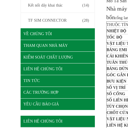
Mô Tả Sản
Kết nối dây khai thác
(14)
Nhà máy 
bốn
cổng la
TF SIM CONNECTOR
(28)
THUỘC TÍ
NHIỆT ĐỘ
VỀ CHÚNG TÔI
TỐC ĐỘ
VẬT LIỆU
THAM QUAN NHÀ MÁY
BẢNG EMI
CÁI KHIÊN
KIỂM SOÁT CHẤT LƯỢNG
TUÂN THỦ
BẢNG DỪ
LIÊN HỆ CHÚNG TÔI
GÓC GẮN 
TIN TỨC
BƯU KIỆN
SỐ VỊ TRÍ
CÁC TRƯỜNG HỢP
SỐ CỔNG
SỐ LIÊN H
YÊU CẦU BÁO GIÁ
TÙY CHỌN
CHỐT CỬ
VẬT LIỆU 
LIÊN HỆ CHÚNG TÔI
LIÊN HỆ 