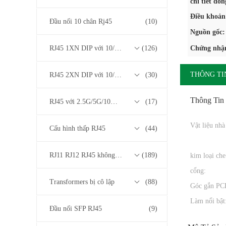
chi tiết đón
Điều khoản
Đầu nối 10 chân Rj45
(10)
Nguồn gốc:
RJ45 1XN DIP với 10/100/1000M Base-T Transformer Series
(126)
Chứng nhậ
THÔNG TIN
RJ45 2XN DIP với 10/100/1000M Base-T Transformer Series
(30)
Thông Tin 
RJ45 với 2.5G/5G/10G Base-T Series Transformer
(17)
Vật liệu nhà
Cấu hình thấp RJ45
(44)
RJ11 RJ12 RJ45 không có bộ biến áp
(189)
kim loại che
cổng:
Transformers bị cô lập
(88)
Góc gắn PC
Làm nổi bật
Đầu nối SFP RJ45
(9)