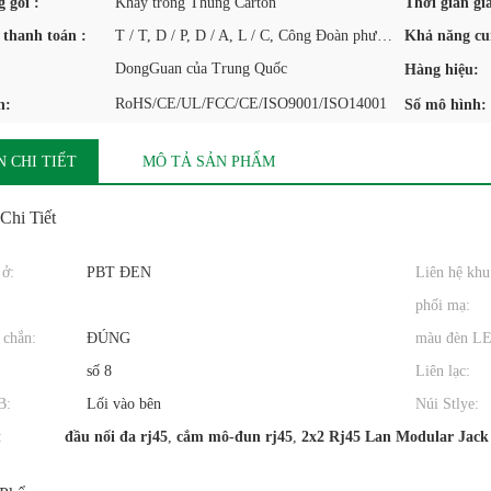
g gói :
Khay trong Thùng Carton
Thời gian gi
 thanh toán :
T / T, D / P, D / A, L / C, Công Đoàn phương tây, MoneyGram
Khả năng cu
DongGuan của Trung Quốc
Hàng hiệu:
RoHS/CE/UL/FCC/CE/ISO9001/ISO14001
n:
Số mô hình:
 CHI TIẾT
MÔ TẢ SẢN PHẨM
Chi Tiết
 ở:
PBT ĐEN
Liên hệ khu
phối mạ:
 chắn:
ĐÚNG
màu đèn L
số 8
Liên lạc:
B:
Lối vào bên
Núi Stlye:
:
đầu nối đa rj45
,
cắm mô-đun rj45
,
2x2 Rj45 Lan Modular Jack