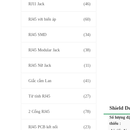
RJ11 Jack
(46)
RJ45 với biến áp
(60)
RJ45 SMD
(34)
RJ45 Modular Jack
(38)
RJ45 Nữ Jack
(11)
Giắc cắm Lan
(41)
Từ tính RJ45
(27)
Shield D
2 Cổng RJ45
(78)
Số lượng đặ
thiểu :
RJ45 PCB kết nối
(23)