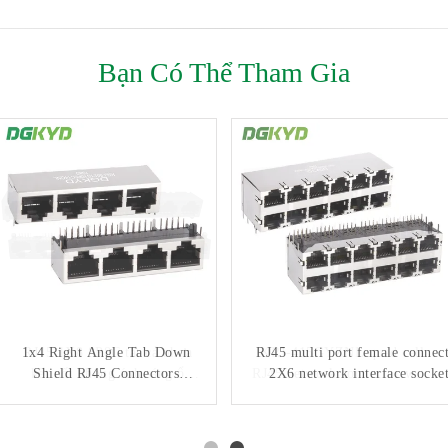
Bạn Có Thể Tham Gia
1x4 Right Angle Tab Down
RJ45 1X8 8P8C tất cả nhựa
RJ45 multi port female connec
KRJ-415GYZNL quad cell
kết nối không ánh sáng ổ
Shield RJ45 Connectors
RJ45 network connector with
2X6 network interface socke
Quad Ports Ethernet Switch
cổng mạng
DGKYD59212688HWA1DY1A
100Mbps integrated Ethernet
DGKYD561888IWA1DY1022
Sockets KRJ-
filtering shielding strip light
5621S10P8C14QNL