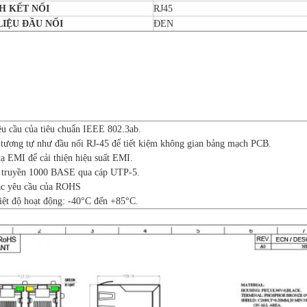
H KẾT NỐI
RJ45
LIỆU ĐẦU NỐI
ĐEN
êu cầu của tiêu chuẩn IEEE 802.3ab.
 tương tự như đầu nối RJ-45 để tiết kiệm không gian bảng mạch PCB.
ạ EMI để cải thiện hiệu suất EMI.
ể truyền 1000 BASE qua cáp UTP-5.
ác yêu cầu của ROHS
iệt độ hoạt động: -40°C đến +85°C.