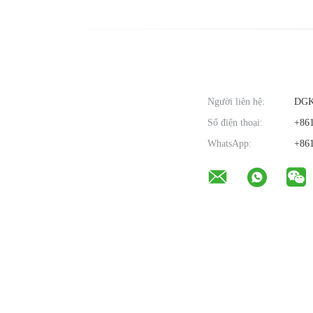
Người liên hệ:
DG
Số điện thoại:
+861
WhatsApp:
+861