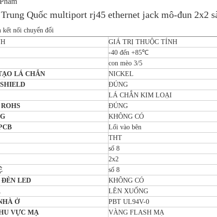
 Phẩm
Trung Quốc multiport rj45 ethernet jack mô-đun 2x2 sà
n kết nối chuyển đổi
NH
GIÁ TRỊ THUỘC TÍNH
-40 đến +85℃
con mèo 3/5
 TẠO LÁ CHẮN
NICKEL
 SHIELD
ĐÚNG
LÁ CHẮN KIM LOẠI
 ROHS
ĐÚNG
NG
KHÔNG CÓ
PCB
Lối vào bên
THT
số 8
2x2
Ệ
số 8
 ĐÈN LED
KHÔNG CÓ
A
LÊN XUỐNG
NHÀ Ở
PBT UL94V-0
KHU VỰC MẠ
VÀNG FLASH MẠ